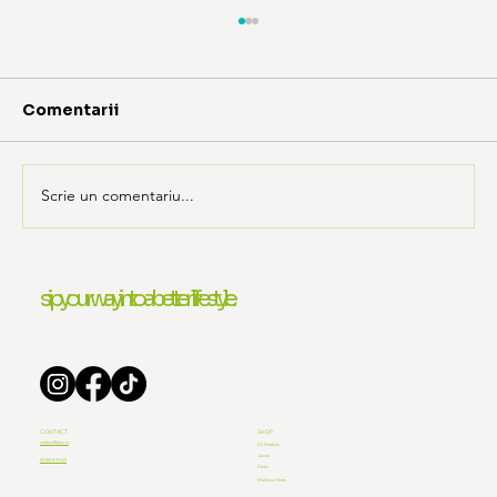
Comentarii
Scrie un comentariu...
Sucuri recomandate pentru
sip your way into a better lifestyle.
sănătatea femeilor: beneficii pe
grupe de vârstă
CONTACT
SHOP
contact@ulav.ro
All Products
Juices
(0748) 819 629
Packs
Wellness Shots