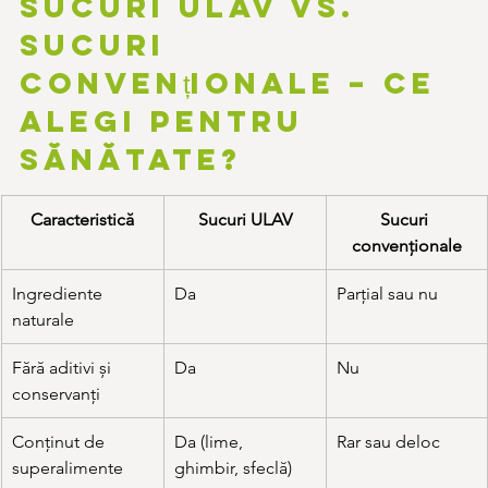
Sucuri ULAV vs. 
sucuri 
convenționale – ce 
alegi pentru 
sănătate?
Caracteristică
Sucuri ULAV
Sucuri 
convenționale
Ingrediente 
Da
Parțial sau nu
naturale
Fără aditivi și 
Da
Nu
conservanți
Conținut de 
Da (lime, 
Rar sau deloc
superalimente
ghimbir, sfeclă)