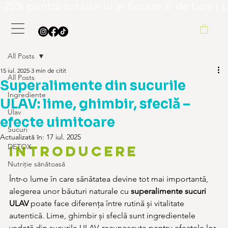
-20% pentru tot site-ul în fiecare zi de L
All Posts
15 iul. 2025
3 min de citit
All Posts
Superalimente din sucurile
Ingrediente
ULAV: lime, ghimbir, sfeclă –
Ulav
efecte uimitoare
Sucuri
Actualizată în:
17 iul. 2025
DETOX
Introducere
Nutriție sănătoasă
Într-o lume în care sănătatea devine tot mai importantă, 
alegerea unor băuturi naturale cu 
superalimente sucuri 
ULAV
 poate face diferența între rutină și vitalitate 
autentică. Lime, ghimbir și sfeclă sunt ingredientele 
vedetă din sucurile ULAV, recunoscute pentru efectele lor 