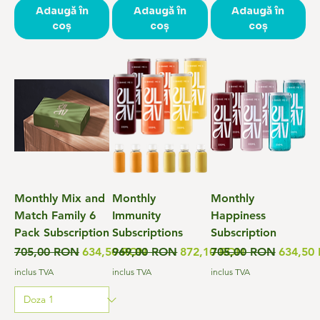
Adaugă în
Adaugă în
Adaugă în
coș
coș
coș
Monthly Mix and
Monthly
Monthly
Match Family 6
Immunity
Happiness
Pack Subscription
Subscriptions
Subscription
Preț normal
Preț redus
Preț normal
Preț redus
Preț normal
Preț re
705,00 RON
634,50 RON
969,00 RON
872,10 RON
705,00 RON
634,50
inclus TVA
inclus TVA
inclus TVA