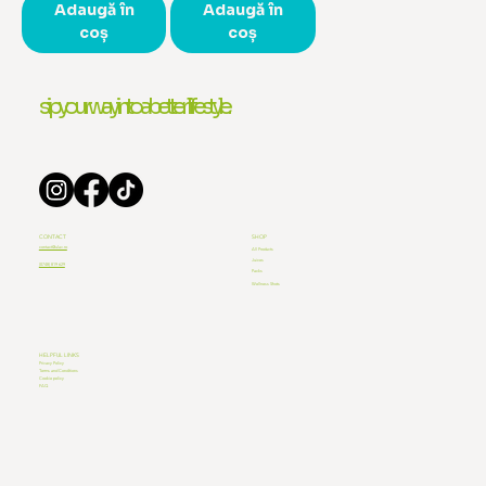
Adaugă în
Adaugă în
coș
coș
sip your way into a better lifestyle.
CONTACT
SHOP
contact@ulav.ro
All Products
Juices
(0748) 819 629
Packs
Wellness Shots
HELPFUL LINKS
Privacy Policy
Terms and Conditions
Cookie policy
FAQ