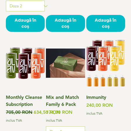
Adaugă în
Adaugă în
Adaugă în
coș
coș
coș
Monthly Cleanse
Mix and Match
Immunity
Subscription
Family 6 Pack
Preț
240,00 RON
Preț normal
Preț redus
Preț
705,00 RON
634,50 RON
174,00 RON
inclus TVA
inclus TVA
inclus TVA