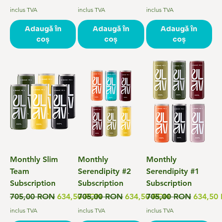
inclus TVA
inclus TVA
inclus TVA
Adaugă în
Adaugă în
Adaugă în
coș
coș
coș
Monthly Slim
Monthly
Monthly
Team
Serendipity #2
Serendipity #1
Subscription
Subscription
Subscription
Preț normal
Preț redus
Preț normal
Preț redus
Preț normal
Preț re
705,00 RON
634,50 RON
705,00 RON
634,50 RON
705,00 RON
634,50
inclus TVA
inclus TVA
inclus TVA