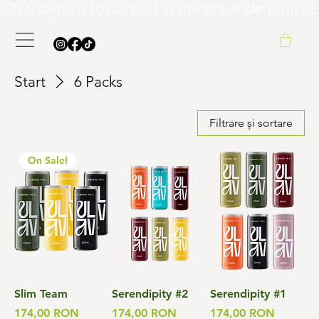
-20% pentru tot site-ul în fiecare zi de L
Start
6 Packs
Filtrare și sortare
On Sale!
Slim Team
Serendipity #2
Serendipity #1
Preț
Preț
Preț
174,00 RON
174,00 RON
174,00 RON