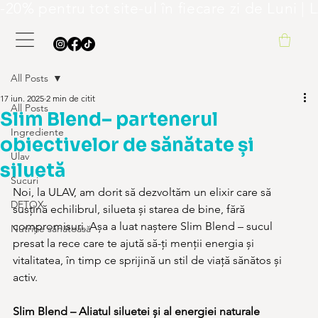
-20% pentru tot site-ul în fiecare zi de L
All Posts
17 iun. 2025
2 min de citit
All Posts
Slim Blend– partenerul
Ingrediente
obiectivelor de sănătate și
Ulav
siluetă
Sucuri
Noi, la ULAV, am dorit să dezvoltăm un elixir care să 
DETOX
susțină echilibrul, silueta și starea de bine, fără 
compromisuri. Așa a luat naștere Slim Blend – sucul 
Nutriție sănătoasă
presat la rece care te ajută să-ți menții energia și 
vitalitatea, în timp ce sprijină un stil de viață sănătos și 
activ.
Slim Blend – Aliatul siluetei și al energiei naturale