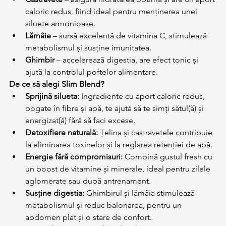
caloric redus, fiind ideal pentru menținerea unei 
siluete armonioase.
Lămâie
 – sursă excelentă de vitamina C, stimulează 
metabolismul și susține imunitatea.
Ghimbir
 – accelerează digestia, are efect tonic și 
ajută la controlul poftelor alimentare.
De ce să alegi Slim Blend?
Sprijină silueta:
 Ingrediente cu aport caloric redus, 
bogate în fibre și apă, te ajută să te simți sătul(ă) și 
energizat(ă) fără să faci excese.
Detoxifiere naturală:
 Țelina și castravetele contribuie 
la eliminarea toxinelor și la reglarea retenției de apă.
Energie fără compromisuri:
 Combină gustul fresh cu 
un boost de vitamine și minerale, ideal pentru zilele 
aglomerate sau după antrenament.
Susține digestia:
 Ghimbirul și lămâia stimulează 
metabolismul și reduc balonarea, pentru un 
abdomen plat și o stare de confort.