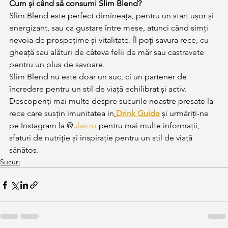
Cum și când să consumi Slim Blend?
Slim Blend este perfect dimineața, pentru un start ușor și 
energizant, sau ca gustare între mese, atunci când simți 
nevoia de prospețime și vitalitate. Îl poți savura rece, cu 
gheață sau alături de câteva felii de măr sau castravete 
pentru un plus de savoare.
Slim Blend nu este doar un suc, ci un partener de 
încredere pentru un stil de viață echilibrat și activ. 
Descoperiți mai multe despre sucurile noastre presate la 
rece care susțin imunitatea in
Drink Guide
și urmăriți-ne 
pe Instagram la @
ulav.ro
 pentru mai multe informații, 
sfaturi de nutriție și inspirație pentru un stil de viață 
sănătos.
Sucuri