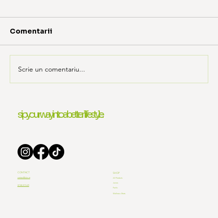
Comentarii
Scrie un comentariu...
Cum alegi corect un suc 100%
sip your way into a better lifestyle.
natural: checklist pentru
consumatori
CONTACT
SHOP
contact@ulav.ro
All Products
Juices
(0748) 819 629
Packs
Wellness Shots