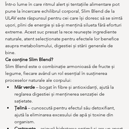
Într-o lume în care ritmul alert și tentațiile alimentare pot 
pune la încercare echilibrul corporal, Slim Blend de la 
ULAV este răspunsul pentru cei care își doresc să se simtă 
ușori, plini de energie și să-și mențină silueta fără eforturi 
extreme. Acest suc presat la rece reunește ingrediente 
naturale, atent selecționate pentru efectele lor benefice 
asupra metabolismului, digestiei și stării generale de 
bine.
Ce conține Slim Blend?
Slim Blend este o combinație armonioasă de fructe și 
legume, fiecare având un rol esențial în susținerea 
proceselor naturale ale corpului:
Măr verde
 – bogat în fibre și antioxidanți, ajută la 
reglarea digestiei și menținerea senzației de 
sațietate.
Țelină
 – cunoscută pentru efectul său detoxifiant, 
ajută la eliminarea excesului de apă și toxine din 
organism.
Castravete
 – asigură hidratarea optimă și are un aport 