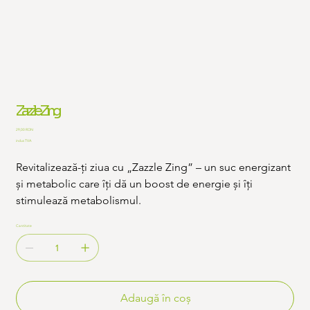
Zazzle Zing
Preț
29,00 RON
inclus TVA
Revitalizează-ți ziua cu „Zazzle Zing” – un suc energizant
și metabolic care îți dă un boost de energie și îți
stimulează metabolismul.
Cantitate
Adaugă în coș