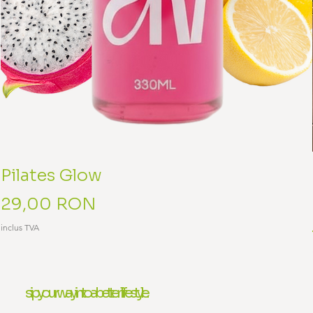
Pilates Glow
Preț
29,00 RON
inclus TVA
sip your way into a better lifestyle.