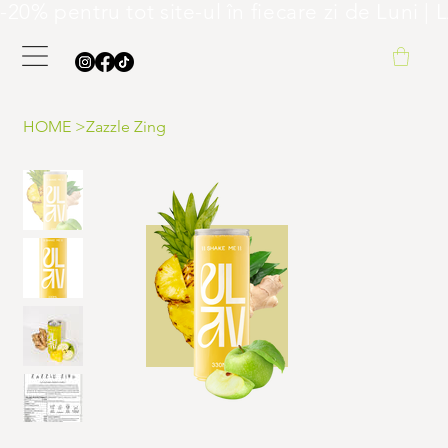
-20% pentru tot site-ul în fiecare zi de L
HOME
>
Zazzle Zing