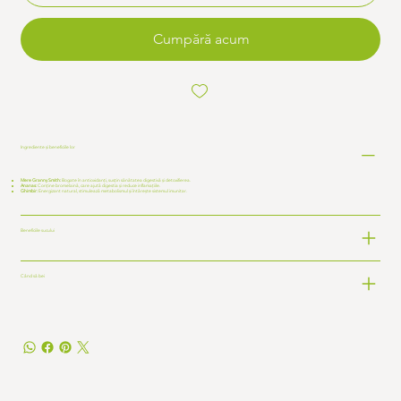
Cumpără acum
Ingrediente și beneficiile lor
Mere Granny Smith:
Bogate în antioxidanți, susțin sănătatea digestivă și detoxifierea.
Ananas:
Conține bromelaină, care ajută digestia și reduce inflamațiile.
Ghimbir:
Energizant natural, stimulează metabolismul și întărește sistemul imunitar.
Beneficiile sucului
Când să bei