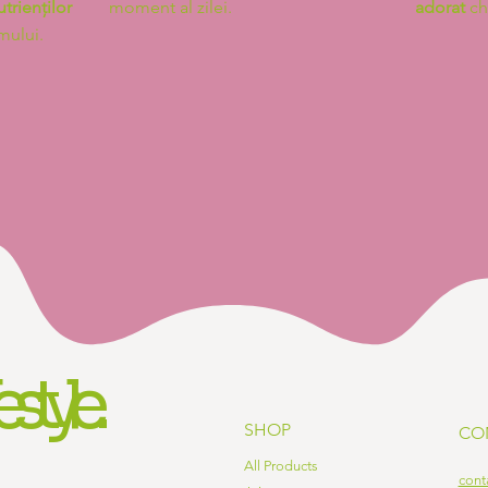
utrienților
moment al zilei.
adorat
chi
mului.
estyle.
SHOP
CO
All Products
cont