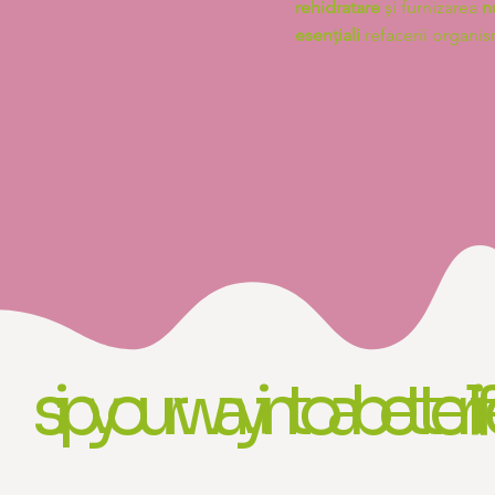
rehidratare
și furnizarea
n
esențiali
refacerii organis
sip your way into a better lif