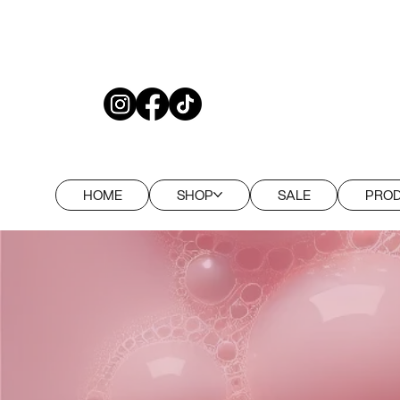
-20% pentru tot site-ul în fiecare zi de
HOME
SHOP
SALE
PROD