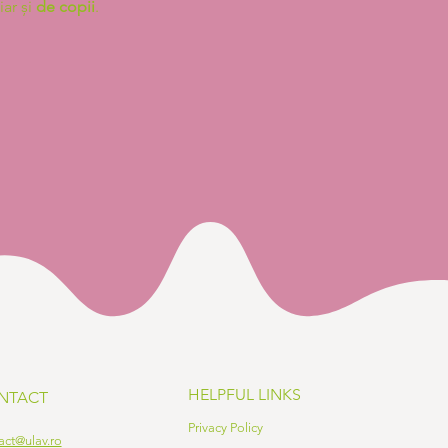
ar și
de
copii
.
HELPFUL LINKS
NTACT
Privacy Policy
act@ulav.ro