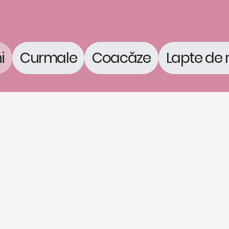
i
Curmale
Coacăze
Lapte de