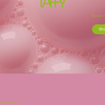
TAFFY
"Better 
Sh
nergiza ziua.