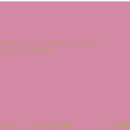
ecial pentru a ajuta prevenirea anumitor afecțiuni.
re pentru consumul Taffy!
pentru
Perfect pentru
orice
Un
deser