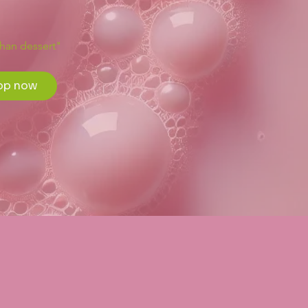
than dessert"
op now